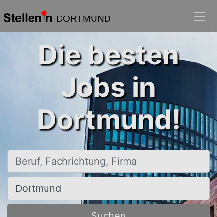
DORTMUND
Die besten
Jobs in
Dortmund!
Beruf, Fachrichtung, Firma
Ort, Stadt
Suchen