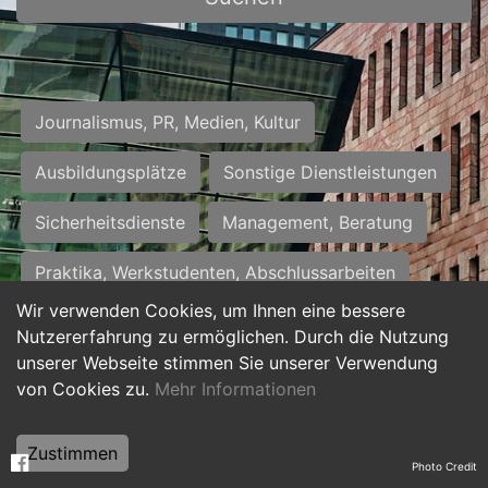
Journalismus, PR, Medien, Kultur
Ausbildungsplätze
Sonstige Dienstleistungen
Sicherheitsdienste
Management, Beratung
Praktika, Werkstudenten, Abschlussarbeiten
Wir verwenden Cookies, um Ihnen eine bessere
Personalwesen
Assistenz, Sekretariat
Nutzererfahrung zu ermöglichen. Durch die Nutzung
unserer Webseite stimmen Sie unserer Verwendung
Hilfskräfte, Aushilfs- und Nebenjobs
von Cookies zu.
Mehr Informationen
Einkauf, Logistik, Materialwirtschaft
Zustimmen
Photo Credit
Weiterbildung, Studium, duale Ausbildung