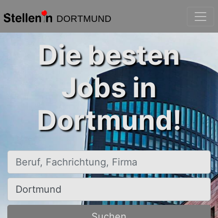
DORTMUND
Die besten
Jobs in
Dortmund!
Beruf, Fachrichtung, Firma
Ort, Stadt
Suchen