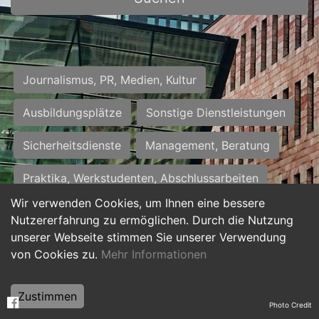
Journalismus, PR, Medien, Kultur
Ausbildungsplätze
Sonstige Dienstleistungen
Sicherheitsdienste
Management, Beratung
Praktika, Werkstudenten, Abschlussarbeiten
Wir verwenden Cookies, um Ihnen eine bessere
Personalwesen
Assistenz, Sekretariat
Nutzererfahrung zu ermöglichen. Durch die Nutzung
unserer Webseite stimmen Sie unserer Verwendung
Hilfskräfte, Aushilfs- und Nebenjobs
von Cookies zu.
Mehr Informationen
Einkauf, Logistik, Materialwirtschaft
Zustimmen
Photo Credit
Weiterbildung, Studium, duale Ausbildung