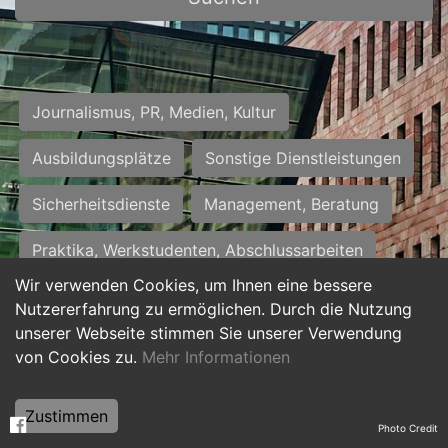
Journalismus, PR, Medien, Kultur
Ausbildungsplätze
Sonstige Dienstleistungen
Sicherheitsdienste
Management, Beratung
Praktika, Werkstudenten, Abschlussarbeiten
Wir verwenden Cookies, um Ihnen eine bessere
Personalwesen
Assistenz, Sekretariat
Nutzererfahrung zu ermöglichen. Durch die Nutzung
unserer Webseite stimmen Sie unserer Verwendung
Hilfskräfte, Aushilfs- und Nebenjobs
von Cookies zu.
Mehr Informationen
Einkauf, Logistik, Materialwirtschaft
Zustimmen
Photo Credit
Weiterbildung, Studium, duale Ausbildung