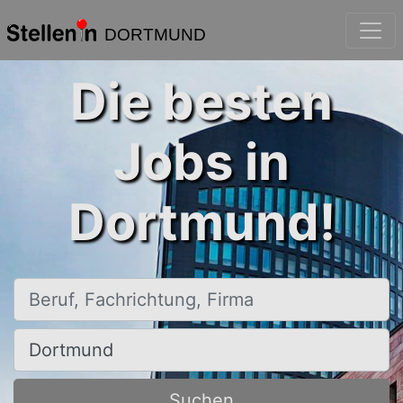
DORTMUND
Die besten
Jobs in
Dortmund!
Beruf, Fachrichtung, Firma
Ort, Stadt
Suchen