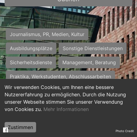
Journalismus, PR, Medien, Kultur
Ausbildungsplätze
Sonstige Dienstleistungen
Sicherheitsdienste
Management, Beratung
Praktika, Werkstudenten, Abschlussarbeiten
Wir verwenden Cookies, um Ihnen eine bessere
Personalwesen
Assistenz, Sekretariat
Nutzererfahrung zu ermöglichen. Durch die Nutzung
unserer Webseite stimmen Sie unserer Verwendung
Hilfskräfte, Aushilfs- und Nebenjobs
von Cookies zu.
Mehr Informationen
Einkauf, Logistik, Materialwirtschaft
Zustimmen
Photo Credit
Weiterbildung, Studium, duale Ausbildung