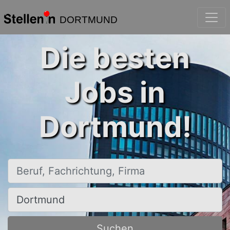
DORTMUND
Die besten
Jobs in
Dortmund!
Beruf, Fachrichtung, Firma
Ort, Stadt
Suchen